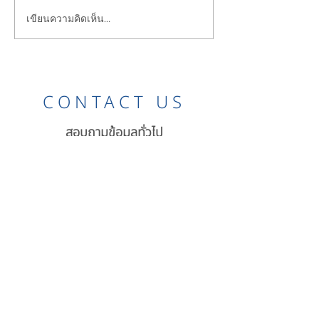
เขียนความคิดเห็น…
Starfish Education
Starfish Educat
Monthly Highlights
Monthly Highli
CONTACT US
สอบถามข้อมูลทั่วไป
อีเมล:
info@starfishedu.org
สำนักงานกรุงเทพ
76 ซอยพระรามเก้า 57/2 (วิเศษสุข 1)
แขวงสวนหลวง สวนหลวง กรุงเทพฯ 10250
โทรศัพท์ :
02-821-5055
สำนักงานเชียงใหม่
278 หมู่10 ตำบลอินทขิล