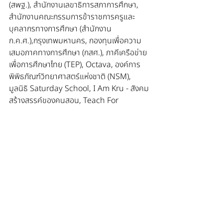
(สพฐ.), สำนักงานเลขาธิการสภาการศึกษา, 
สำนักงานคณะกรรมการข้าราชการครูและ
บุคลากรทางการศึกษา (สำนักงาน 
ก.ค.ศ.),กรุงเทพมหานคร, กองทุนเพื่อความ
เสมอภาคทางการศึกษา (กสศ.), ภาคีเครือข่าย
เพื่อการศึกษาไทย (TEP), Octava, องค์การ
พิพิธภัณฑ์วิทยาศาสตร์แห่งชาติ (NSM), 
มูลนิธิ Saturday School, I Am Kru - สังคม
สร้างสรรค์ของคนสอน, Teach For 
Thailand, สถาบันอุทยานการเรียนรู้ TK 
Park, บริษัท ไลค์ มี เอ็กซ์ จำกัด 
(FutureSkill), สมาคมดาราศาสตร์ไทย, 
Canva Education, สถาบันวิทยาการหุ่นยนต์
ภาคสนาม (ฟีโบ้),         บอทน้อยกรุ๊ป 
(Botnoi), มูลนิธิเพื่อทักษะแห่งอนาคต 
(Future Skills Foundation), องค์การ
กระจายเสียงและแพร่ภาพสาธารณะแห่ง
ประเทศไทย Thai PBS, เอแอลทีวี ALTV